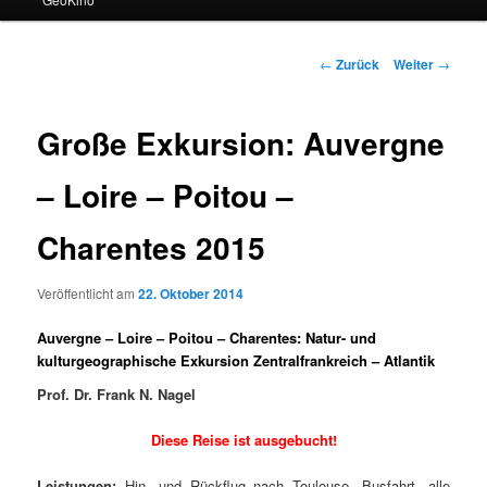
Beitrags-
←
Zurück
Weiter
→
Navigation
Große Exkursion: Auvergne
– Loire – Poitou –
Charentes 2015
Veröffentlicht am
22. Oktober 2014
Auvergne – Loire – Poitou – Charentes: Natur- und
kulturgeographische Exkursion Zentralfrankreich – Atlantik
Prof. Dr. Frank N. Nagel
Diese Reise ist ausgebucht!
Leistungen:
Hin- und Rückflug nach Toulouse, Busfahrt, alle