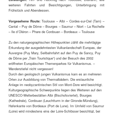
weiteren Fahrten und Besichtigungen, Unterbringung mit
Frühstück und Abendessen.
Vorgesehene Route:
Toulouse – Albi – Cordes-sur-Ciel (Tarn) –
Cantal – Puy de Dôme – Bourges – Saumur – Niort – La Rochelle
– Ile d´Oléron – Phare de Cordouan – Bordeaux – Toulouse
Zu den naturgeographischen Höhepunkten zählt die mehrtägige
Erkundung der ausgedehntesten Vulkanlandschaft Europas, der
Auvergne (Puy Mary, Seilbahnfahrt auf den Puy de Sancy, Puy
de Dôme per „Train Touristique“) und der Besuch des 2002
eröffneten Europäischen Themenparkes für Vulkanismus. –
Wanderstiefel nicht vergessen!
Durch den geologisch jungen Vulkanismus kam es an mehreren
Orten zur Ausbildung von Thermalbädern. Die erstaunliche
Anlage im neobyzantinischen Stil von Mont-Dore wird besichtigt.
Kulturgeographische Schwerpunkte liegen des Weiteren auf den
UNESCO-Welterbestätten Albi (Bischofsviertel), Bourges
(Kathedrale), Cordouan (Leuchtturm in der Gironde-Mündung),
Hafenkante von Bordeaux (Port de Lune). Im Umfeld von Saumur
(Loire) wird mindestens eins der Loire-Schlösser besichtigt, bei