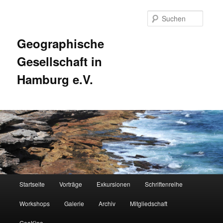
Zum
Inhalt
Suche
wechseln
Geographische
Gesellschaft in
Hamburg e.V.
Hauptmenü
Startseite
Vorträge
Exkursionen
Schriftenreihe
Workshops
Galerie
Archiv
Mitgliedschaft
GeoKino